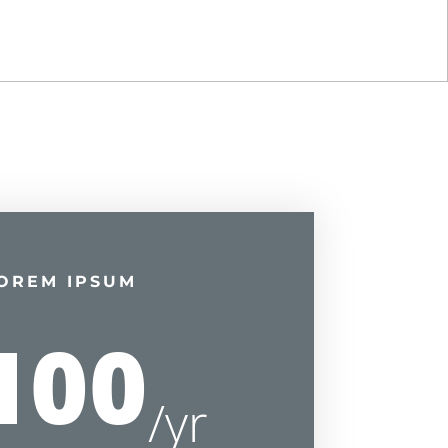
OREM IPSUM
100
/
yr