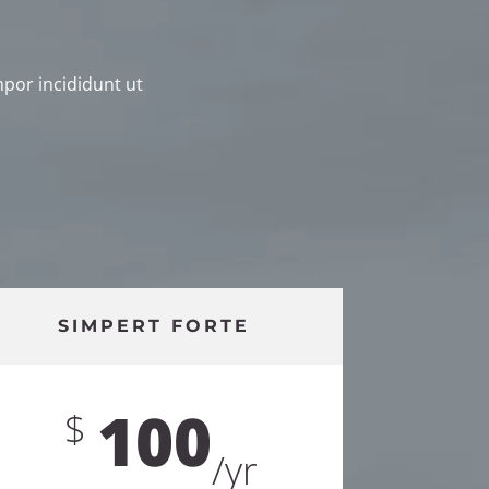
mpor incididunt ut
SIMPERT FORTE
100
$
/
yr