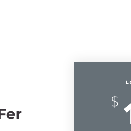
L
$
Fer