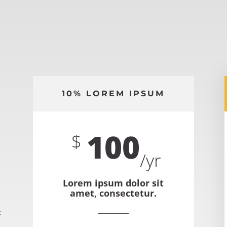
10% LOREM IPSUM
100
$
/
yr
Lorem ipsum dolor sit
amet, consectetur.
t