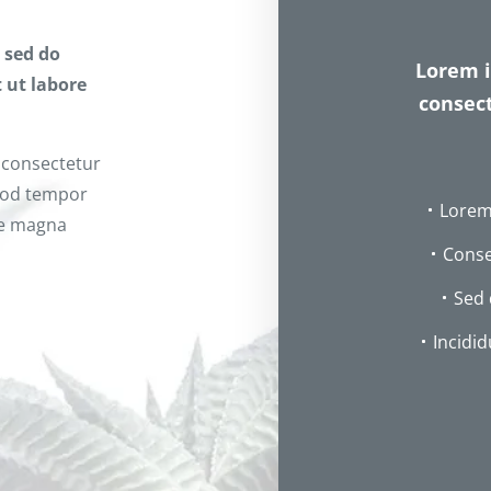
t sed do
Lorem i
 ut labore
consect
 consectetur
smod tempor
Lorem
re magna
Consec
Sed
Incidid