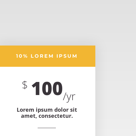
10% LOREM IPSUM
100
$
/
yr
Lorem ipsum dolor sit
amet, consectetur.